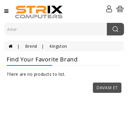
Kateqoriya
Kompüterlər
Komponentlər
Brend
Kingston
Komputer
Periferiyası
Find Your Favorite Brand
Serverlər
Və
There are no products to list.
Şəbəkə
DAVAM ET
Elektronika
Aksessuarlar