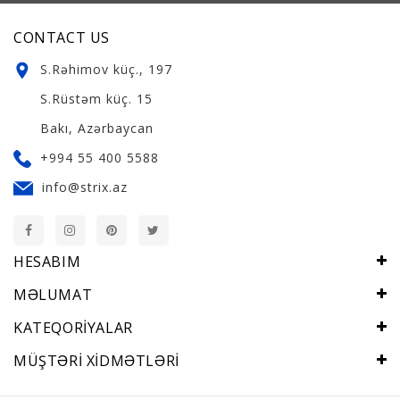
CONTACT US
S.Rəhimov küç., 197
S.Rüstəm küç. 15
Bakı, Azərbaycan
+994 55 400 5588
info@strix.az
HESABIM
MƏLUMAT
KATEQORIYALAR
MÜŞTƏRI XIDMƏTLƏRI