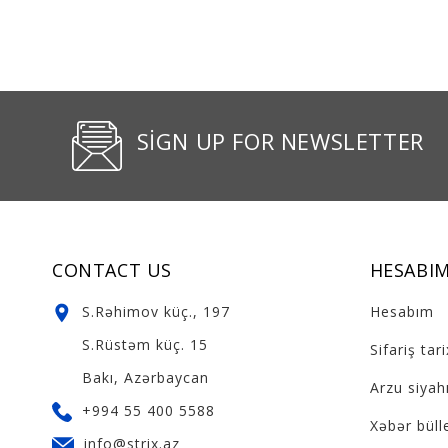
SIGN UP FOR NEWSLETTER
CONTACT US
HESABI
S.Rəhimov küç., 197
Hesabım
S.Rüstəm küç. 15
Sifariş tar
Bakı, Azərbaycan
Arzu siyahı
+994 55 400 5588
Xəbər büll
info@strix.az