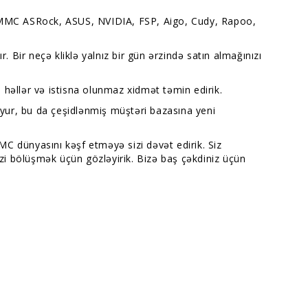
ix MMC ASRock, ASUS, NVIDIA, FSP, Aigo, Cudy, Rapoo,
. Bir neçə kliklə yalnız bir gün ərzində satın almağınızı
i həllər və istisna olunmaz xidmət təmin edirik.
duyur, bu da çeşidlənmiş müştəri bazasına yeni
C dünyasını kəşf etməyə sizi dəvət edirik. Siz
izi bölüşmək üçün gözləyirik. Bizə baş çəkdiniz üçün