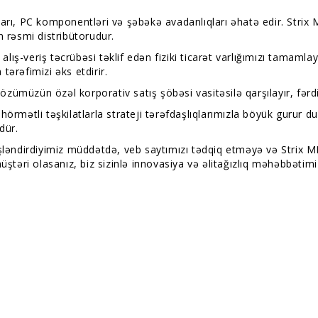
ları, PC komponentləri və şəbəkə avadanlıqları əhatə edir. Str
n rəsmi distribütorudur.
-veriş təcrübəsi təklif edən fiziki ticarət varlığımızı tamamlayır
 tərəfimizi əks etdirir.
 özümüzün özəl korporativ satış şöbəsi vasitəsilə qarşılayır, fərd
örmətli təşkilatlarla strateji tərəfdaşlıqlarımızla böyük gurur 
dür.
şləndirdiyimiz müddətdə, veb saytımızı tədqiq etməyə və Strix MM
üştəri olasanız, biz sizinlə innovasiya və əlitağızlıq məhəbbətim