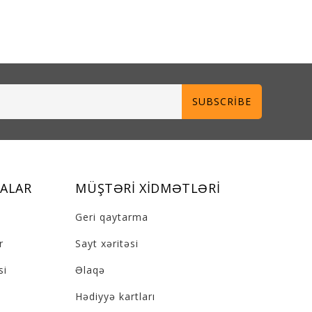
SUBSCRIBE
ALAR
MÜŞTƏRI XIDMƏTLƏRI
Geri qaytarma
r
Sayt xəritəsi
si
Əlaqə
Hədiyyə kartları