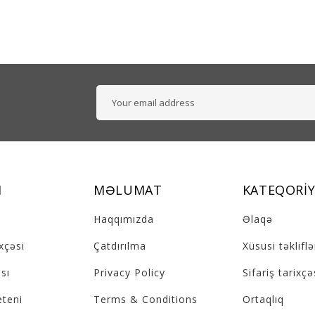
M
MƏLUMAT
KATEQORIY
Haqqımızda
Əlaqə
ixçəsi
Çatdırılma
Xüsusi təkliflə
sı
Privacy Policy
Sifariş tarixçə
eteni
Terms & Conditions
Ortaqlıq