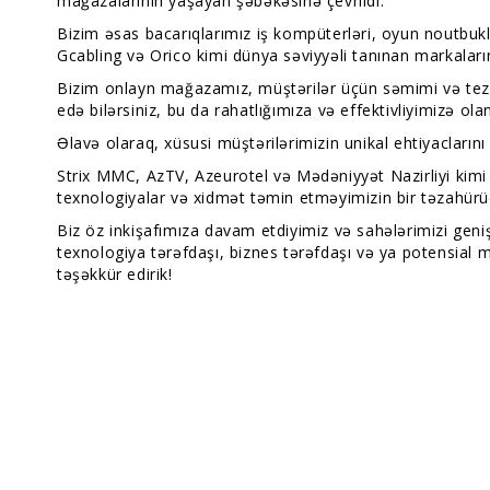
mağazalarının yaşayan şəbəkəsinə çevrildi.
Bizim əsas bacarıqlarımız iş kompüterləri, oyun noutbuk
Gcabling və Orico kimi dünya səviyyəli tanınan markaları
Bizim onlayn mağazamız, müştərilər üçün səmimi və tez alış
edə bilərsiniz, bu da rahatlığımıza və effektivliyimizə olan
Əlavə olaraq, xüsusi müştərilərimizin unikal ehtiyaclarını
Strix MMC, AzTV, Azeurotel və Mədəniyyət Nazirliyi kimi h
texnologiyalar və xidmət təmin etməyimizin bir təzahürü
Biz öz inkişafımıza davam etdiyimiz və sahələrimizi geni
texnologiya tərəfdaşı, biznes tərəfdaşı və ya potensial m
təşəkkür edirik!