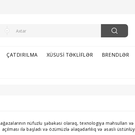
ÇATDIRILMA
XÜSUSI TƏKLIFLƏR
BRENDLƏR
ağazalarının nüfuzlu şəbəkəsi olaraq, texnologiya məhsulları və
açılması ilə başladı və özümüzlə əlaqədarlılıq və əsaslı üstünlü