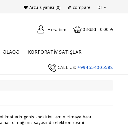
Dil
Arzu siyahısı (0)
compare
0 ədəd - 0.00 ₼
Hesabım
ƏLAQƏ
KORPORATIV SATIŞLAR
CALL US:
+994554005588
 xidmətlərin geniş spektrini təmin etməyə həsr
yə nail olmağımız sayəsində elektron rəsmi