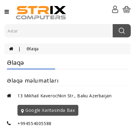
Kateqoriya
Kompüterlər
Komponentlər
Əlaqə
Komputer
Periferiyası
Əlaqə
Serverlər
Və
Əlaqə məlumatları
Şəbəkə
Elektronika
13 Mikhail Kaverochkin Str., Baku Azerbaijan
Aksessuarlar
Google Xəritəsində Bax
+994554005588