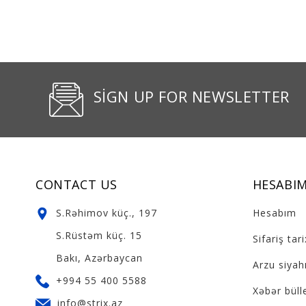
SIGN UP FOR NEWSLETTER
CONTACT US
HESABI
S.Rəhimov küç., 197
Hesabım
S.Rüstəm küç. 15
Sifariş tar
Bakı, Azərbaycan
Arzu siyahı
+994 55 400 5588
Xəbər büll
info@strix.az