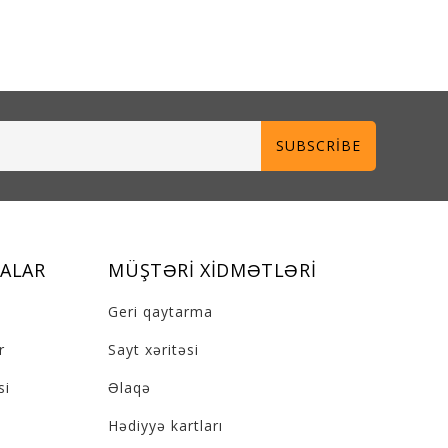
SUBSCRIBE
ALAR
MÜŞTƏRI XIDMƏTLƏRI
Geri qaytarma
r
Sayt xəritəsi
si
Əlaqə
Hədiyyə kartları