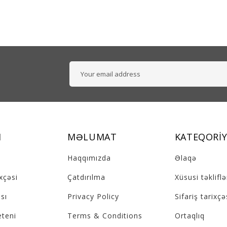
M
MƏLUMAT
KATEQORIY
Haqqımızda
Əlaqə
ixçəsi
Çatdırılma
Xüsusi təkliflə
sı
Privacy Policy
Sifariş tarixçə
eteni
Terms & Conditions
Ortaqlıq