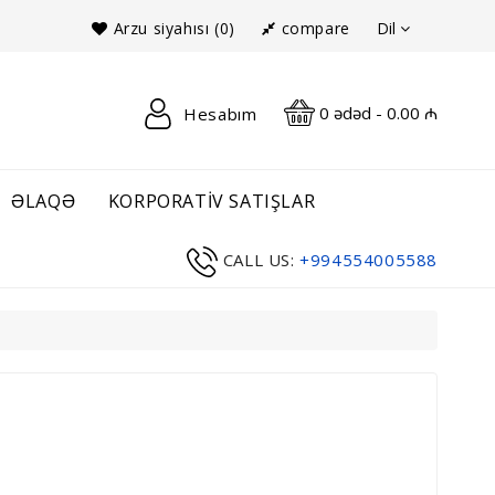
Dil
Arzu siyahısı (0)
compare
0 ədəd - 0.00 ₼
Hesabım
ƏLAQƏ
KORPORATIV SATIŞLAR
CALL US:
+994554005588