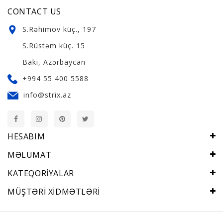
CONTACT US
S.Rəhimov küç., 197
S.Rüstəm küç. 15
Bakı, Azərbaycan
+994 55 400 5588
info@strix.az
HESABIM
MƏLUMAT
KATEQORIYALAR
MÜŞTƏRI XIDMƏTLƏRI