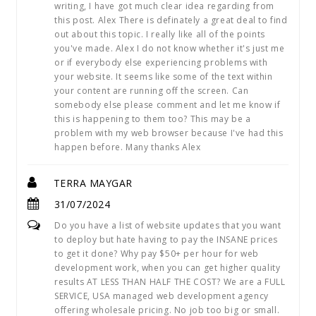
writing, I have got much clear idea regarding from
this post. Alex There is definately a great deal to find
out about this topic. I really like all of the points
you've made. Alex I do not know whether it's just me
or if everybody else experiencing problems with
your website. It seems like some of the text within
your content are running off the screen. Can
somebody else please comment and let me know if
this is happening to them too? This may be a
problem with my web browser because I've had this
happen before. Many thanks Alex
TERRA MAYGAR
31/07/2024
Do you have a list of website updates that you want
to deploy but hate having to pay the INSANE prices
to get it done? Why pay $50+ per hour for web
development work, when you can get higher quality
results AT LESS THAN HALF THE COST? We are a FULL
SERVICE, USA managed web development agency
offering wholesale pricing. No job too big or small.