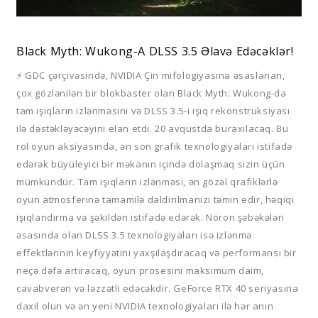
Black Myth: Wukong-A DLSS 3.5 Əlavə Edəcəklər!
⚡️ GDC çərçivəsində, NVIDIA Çin mifologiyasına əsaslanan,
çox gözlənilən bir blokbaster olan Black Myth: Wukong-da
tam işıqların izlənməsini və DLSS 3.5-i işıq rekonstruksiyası
ilə dəstəkləyəcəyini elan etdi. 20 avqustda buraxılacaq. Bu
rol oyun aksiyasında, ən son grafik texnologiyaları istifadə
edərək büyüleyici bir məkanın içində dolaşmaq sizin üçün
mümkündür. Tam işıqların izlənməsi, ən gözəl qrafiklərlə
oyun atmosferinə tamamilə daldırılmanızı təmin edir, həqiqi
işıqlandırma və şəkildən istifadə edərək. Nöron şəbəkələri
əsasında olan DLSS 3.5 texnologiyaları isə izlənmə
effektlərinin keyfiyyətini yaxşılaşdıracaq və performansı bir
neçə dəfə artıracaq, oyun prosesini maksimum daim,
cavabverən və ləzzətli edəcəkdir. GeForce RTX 40 seriyasına
daxil olun və ən yeni NVIDIA texnologiyaları ilə hər anın