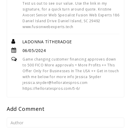
Test us out to see our value. Use the link in my
signature, for a quick turn around quote. Kristine
Avocet Senior Web Specialist Fusion Web Experts 186
Daniel Island Drive Daniel Island, SC 29492
www.fusionwebexperts.tech
LADONNA TITHERADGE
06/05/2024
Game changing customer financing approves down
to 500 FICO More approvals = More Profits ++ This
Offer Only For Businesses In The USA ++ Get in touch
with me below for more info Jessica Snyder
jessica.snyder@helloratespros.com
https://helloratespros.com/5-6/
Add Comment