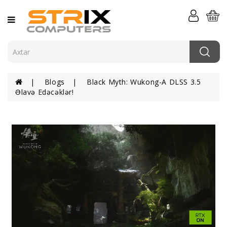
Kateqoriya
Kompüterlər
Komponentlər
Blogs
Black Myth: Wukong-A DLSS 3.5
Komputer
Əlavə Edəcəklər!
Periferiyası
Serverlər
Və
Şəbəkə
Elektronika
Aksessuarlar