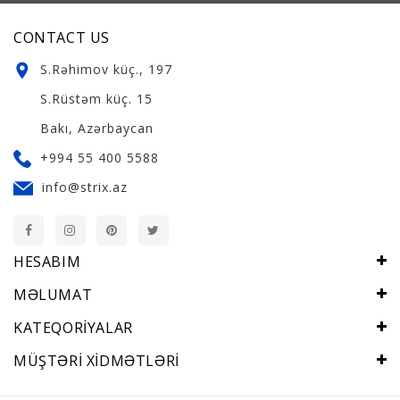
CONTACT US
S.Rəhimov küç., 197
S.Rüstəm küç. 15
Bakı, Azərbaycan
+994 55 400 5588
info@strix.az
HESABIM
MƏLUMAT
KATEQORIYALAR
MÜŞTƏRI XIDMƏTLƏRI