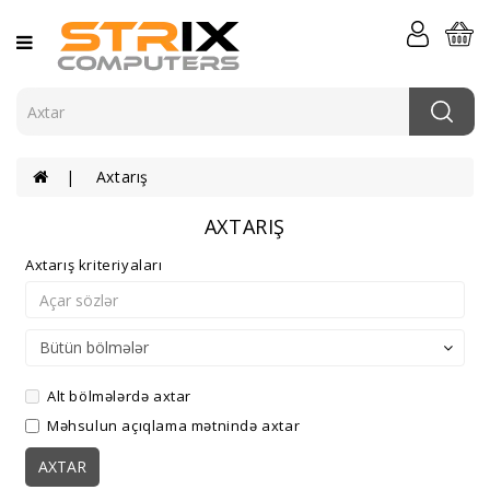
Kateqoriya
Kompüterlər
Komponentlər
Axtarış
Komputer
Periferiyası
AXTARIŞ
Serverlər
Axtarış kriteriyaları
Və
Şəbəkə
Elektronika
Aksessuarlar
Alt bölmələrdə axtar
Məhsulun açıqlama mətnində axtar