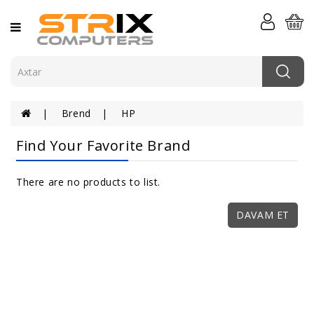
Kateqoriya
Kompüterlər
Komponentlər
Brend
HP
Komputer
Periferiyası
Find Your Favorite Brand
Serverlər
Və
There are no products to list.
Şəbəkə
DAVAM ET
Elektronika
Aksessuarlar