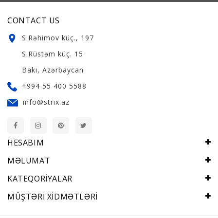
CONTACT US
S.Rəhimov küç., 197
S.Rüstəm küç. 15
Bakı, Azərbaycan
+994 55 400 5588
info@strix.az
HESABIM
MƏLUMAT
KATEQORIYALAR
MÜŞTƏRI XIDMƏTLƏRI