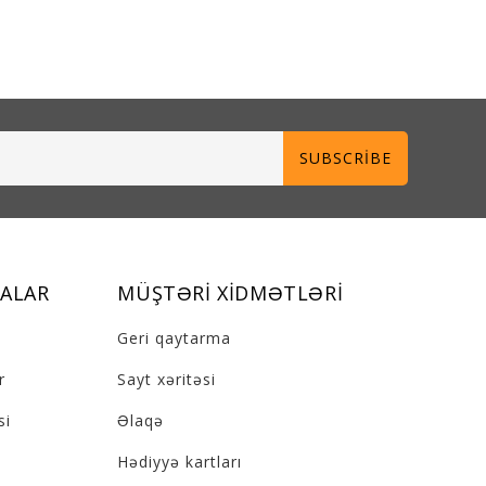
SUBSCRIBE
ALAR
MÜŞTƏRI XIDMƏTLƏRI
Geri qaytarma
r
Sayt xəritəsi
si
Əlaqə
Hədiyyə kartları