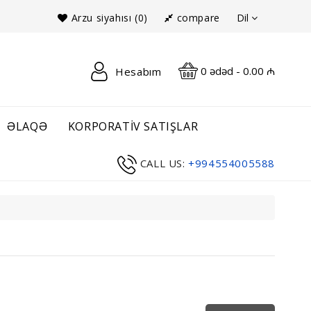
Dil
Arzu siyahısı (0)
compare
0 ədəd - 0.00 ₼
Hesabım
ƏLAQƏ
KORPORATIV SATIŞLAR
CALL US:
+994554005588