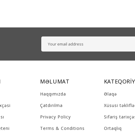
M
MƏLUMAT
KATEQORIY
Haqqımızda
Əlaqə
ixçəsi
Çatdırılma
Xüsusi təkliflə
sı
Privacy Policy
Sifariş tarixçə
eteni
Terms & Conditions
Ortaqlıq