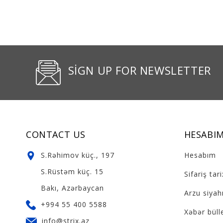
SIGN UP FOR NEWSLETTER
CONTACT US
HESABI
S.Rəhimov küç., 197
Hesabım
S.Rüstəm küç. 15
Sifariş tar
Bakı, Azərbaycan
Arzu siyahı
+994 55 400 5588
Xəbər büll
info@strix.az