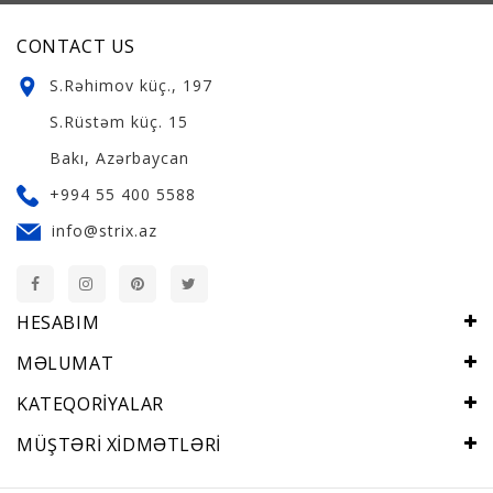
CONTACT US
S.Rəhimov küç., 197
S.Rüstəm küç. 15
Bakı, Azərbaycan
+994 55 400 5588
info@strix.az
HESABIM
MƏLUMAT
KATEQORIYALAR
MÜŞTƏRI XIDMƏTLƏRI