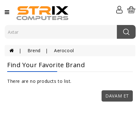
Kateqoriya
Kompüterlər
Komponentlər
Brend
Aerocool
Komputer
Periferiyası
Find Your Favorite Brand
Serverlər
Və
There are no products to list.
Şəbəkə
DAVAM ET
Elektronika
Aksessuarlar