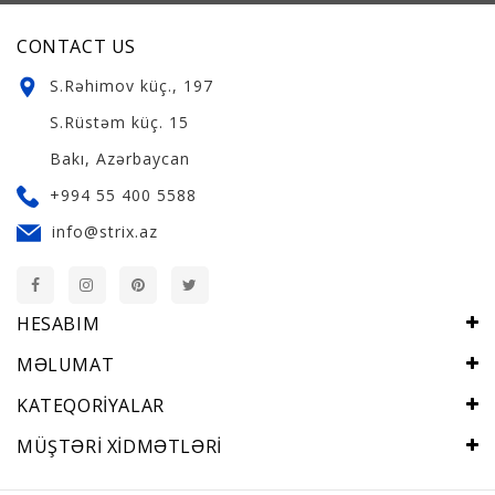
CONTACT US
S.Rəhimov küç., 197
S.Rüstəm küç. 15
Bakı, Azərbaycan
+994 55 400 5588
info@strix.az
HESABIM
MƏLUMAT
KATEQORIYALAR
MÜŞTƏRI XIDMƏTLƏRI