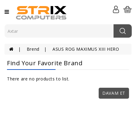
Kateqoriya
Kompüterlər
Komponentlər
Brend
ASUS ROG MAXIMUS XIII HERO
Komputer
Periferiyası
Find Your Favorite Brand
Serverlər
Və
There are no products to list.
Şəbəkə
DAVAM ET
Elektronika
Aksessuarlar