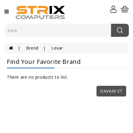
Kateqoriya
Kompüterlər
Komponentlər
Brend
Lexar
Komputer
Periferiyası
Find Your Favorite Brand
Serverlər
Və
There are no products to list.
Şəbəkə
DAVAM ET
Elektronika
Aksessuarlar