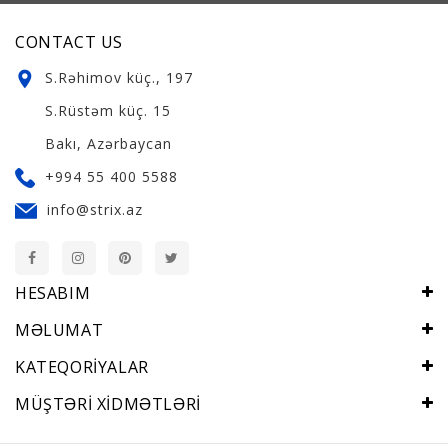
CONTACT US
S.Rəhimov küç., 197
S.Rüstəm küç. 15
Bakı, Azərbaycan
+994 55 400 5588
info@strix.az
HESABIM
MƏLUMAT
KATEQORIYALAR
MÜŞTƏRI XIDMƏTLƏRI